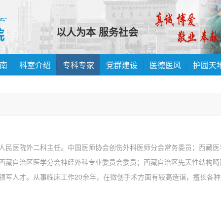
以人为本 服务社会
南
科室介绍
专科专家
党群建设
医德医风
护园天
人民医院外二科主任。中国医师协会创伤外科医师分会常务委员；西藏医
西藏自治区医学分会神经外科专业委员会委员；西藏自治区先天性结构畸
领军人才。从事临床工作20余年，在微创手术方面有较高造诣，擅长各种
外伤的救治，同时在神经外科方面有丰富的临床经...