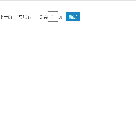
下一页
共
1
页，
到第
页
确定