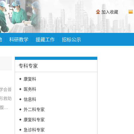
加入收藏
地
科研教学
援藏工作
招标公示
专科专家
✦
康复科
✦
医务科
学会普
形救助
✦
信息科
腹腔
✦
外二科专家
✦
康复科专家
✦
急诊科专家