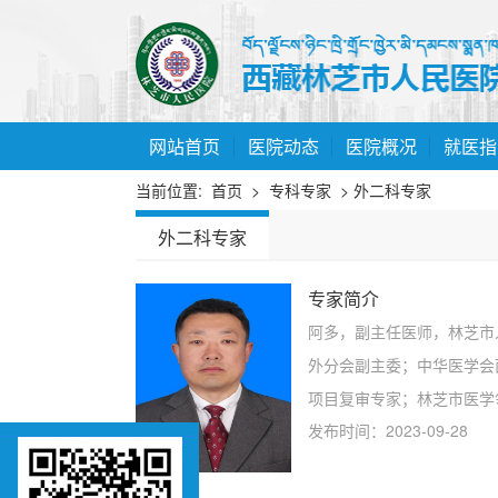
网站首页
医院动态
医院概况
就医指
当前位置:
首页
>
专科专家
> 外二科专家
外二科专家
专家简介
阿多，副主任医师，林芝市
外分会副主委；中华医学会
项目复审专家；林芝市医学
发布时间：2023-09-28
镜微创手术，擅长各类腹部