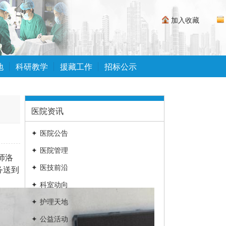
加入收藏
地
科研教学
援藏工作
招标公示
医院资讯
✦
医院公告
✦
医院管理
师洛
✦
医技前沿
务送到
✦
科室动向
✦
护理天地
✦
公益活动