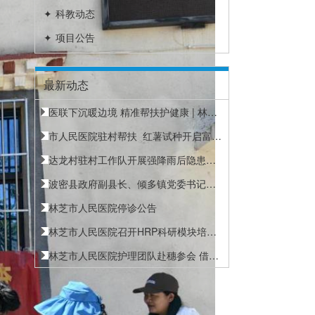
✦
科教动态
✦
项目公告
最新动态
医联下沉暖边境 精准帮扶护健康 | 林芝...
市人民医院驻村帮扶 红薯试种开启富民...
达龙村驻村工作队开展强降雨后隐患排查...
波密县政府副县长、倾多镇党委书记孙海...
林芝市人民医院停诊公告
林芝市人民医院召开HRP科研模块培训暨...
林芝市人民医院护理团队赴穗参会 借力...