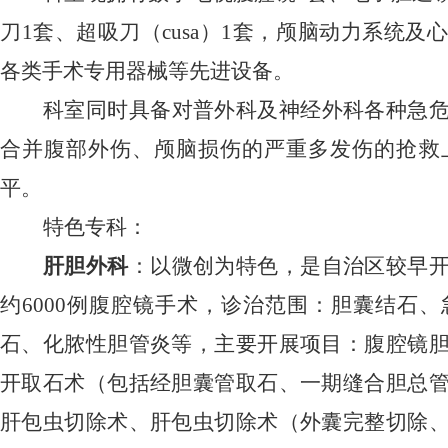
刀1套、超吸刀（cusa）1套，颅脑动力系统
各类手术专用器械等先进设备。
科室同时具备对普外科及神经外科各种急
合并腹部外伤、颅脑损伤的严重多发伤的抢救
平。
特色专科：
肝胆外科
：以微创为特色，是自治区较早
约
6000例腹腔镜手术，诊治范围：胆囊结石
石、化脓性胆管炎等，主要开展项目：腹腔镜
开取石术（包括经胆囊管取石、一期缝合胆总
肝包虫切除术、肝包虫切除术（外囊完整切除